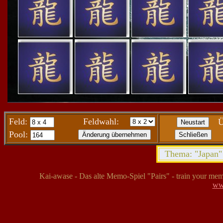
Feld:
Feldwahl:
Ü
Pool:
Thema: "Japan" 
Kai-awase - Das alte Memo-Spiel "Pairs" - train your mem
ww